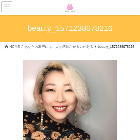
コ
ナ
ン
ビ
テ
ゲ
ン
ー
beauty_1571238078216
ツ
シ
へ
ョ
ス
ン
HOME
あなたの歌声には、人を感動させる力がある
beauty_1571238078216
キ
に
ッ
移
プ
動