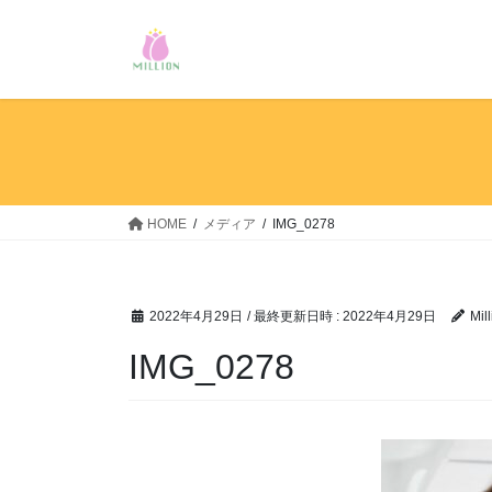
コ
ナ
ン
ビ
テ
ゲ
ン
ー
ツ
シ
へ
ョ
ス
ン
キ
に
ッ
移
HOME
メディア
IMG_0278
プ
動
2022年4月29日
/ 最終更新日時 :
2022年4月29日
Mil
IMG_0278