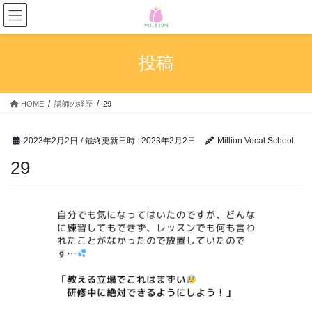
コ
ナ
ン
ビ
テ
ゲ
ン
ー
投稿
ツ
シ
へ
ョ
ス
ン
HOME
講師の経歴
29
キ
に
ッ
移
プ
動
2023年2月2日
/ 最終更新日時 :
2023年2月2日
Million Vocal School
29