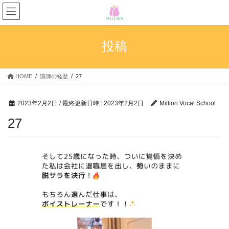
コ
ナ
ン
ビ
テ
ゲ
ン
ー
投稿
ツ
シ
へ
ョ
ス
ン
HOME
講師の経歴
27
キ
に
ッ
移
プ
動
2023年2月2日
/ 最終更新日時 :
2023年2月2日
Million Vocal School
27