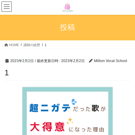
コ
ナ
ン
ビ
テ
ゲ
ン
ー
投稿
ツ
シ
へ
ョ
ス
ン
HOME
講師の経歴
1
キ
に
ッ
移
プ
動
2023年2月2日
/ 最終更新日時 :
2023年2月2日
Million Vocal School
1