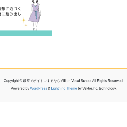
Copyright © 銀座でボイトレするならMillion Vocal School All Rights Reserved.
Powered by
WordPress
&
Lightning Theme
by Vektor,Inc. technology.