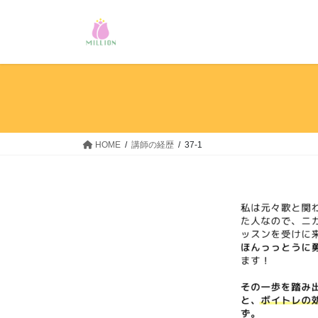
コ
ナ
ン
ビ
テ
ゲ
ン
ー
ツ
シ
へ
ョ
ス
ン
キ
に
ッ
移
HOME
講師の経歴
37-1
プ
動