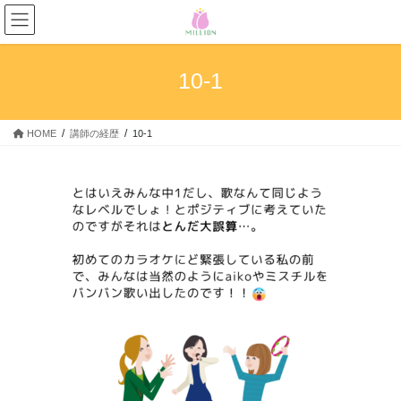
コ
ナ
ン
ビ
テ
ゲ
ン
ー
10-1
ツ
シ
へ
ョ
ス
ン
HOME
講師の経歴
10-1
キ
に
ッ
移
プ
動