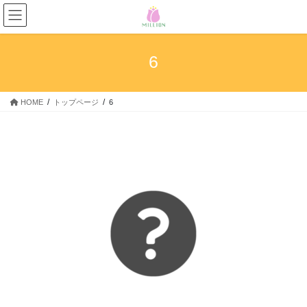
コ
ナ
ン
ビ
テ
ゲ
ン
ー
6
ツ
シ
へ
ョ
ス
ン
HOME
トップページ
6
キ
に
ッ
移
プ
動