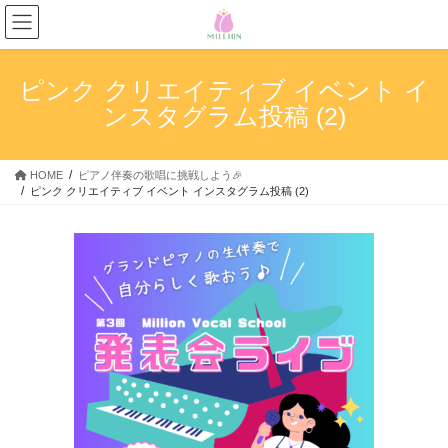
コ
ナ
ン
ビ
テ
ゲ
ン
ー
ピンク クリエイティブ イベント イ
ツ
シ
ンスタグラム投稿 (2)
へ
ョ
ス
ン
キ
に
HOME
ピアノ伴奏の歌唱に挑戦しよう🎉
ッ
移
ピンク クリエイティブ イベント インスタグラム投稿 (2)
プ
動