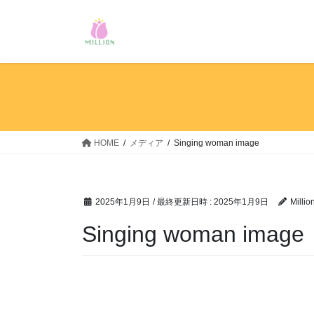
コ
ナ
ン
ビ
テ
ゲ
ン
ー
ツ
シ
へ
ョ
ス
ン
キ
に
ッ
移
HOME
メディア
Singing woman image
プ
動
2025年1月9日
/ 最終更新日時 :
2025年1月9日
Millio
Singing woman image