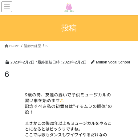
コ
ナ
ン
ビ
テ
ゲ
ン
ー
投稿
ツ
シ
へ
ョ
ス
ン
HOME
講師の経歴
6
キ
に
ッ
移
プ
動
2023年2月2日
/ 最終更新日時 :
2023年2月2日
Million Vocal School
6