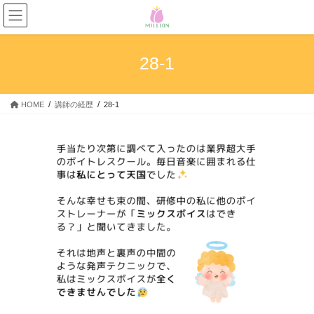
コ
ナ
ン
ビ
テ
ゲ
ン
ー
28-1
ツ
シ
へ
ョ
ス
ン
HOME
講師の経歴
28-1
キ
に
ッ
移
プ
動