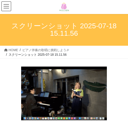
コ
ナ
ン
ビ
テ
ゲ
ン
ー
スクリーンショット 2025-07-18
ツ
シ
15.11.56
へ
ョ
ス
ン
キ
に
HOME
ピアノ伴奏の歌唱に挑戦しよう🎉
ッ
移
スクリーンショット 2025-07-18 15.11.56
プ
動